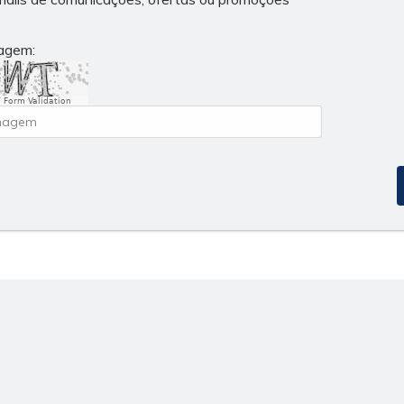
magem:
 Form Validation