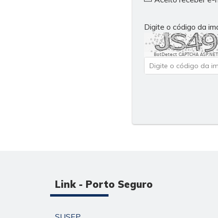
Digite o código da i
BotDetect CAPTCHA ASP.NET
Link - Porto Seguro
SUSEP