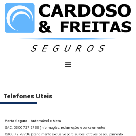
Telefones Uteis
Porto Seguro - Automóvel e Moto
SAC: 0800 727 2766 (informações, reclamações e cancelamentos)
0800 72 78736 (atendimento exclusivo para surdos, através de equipamento