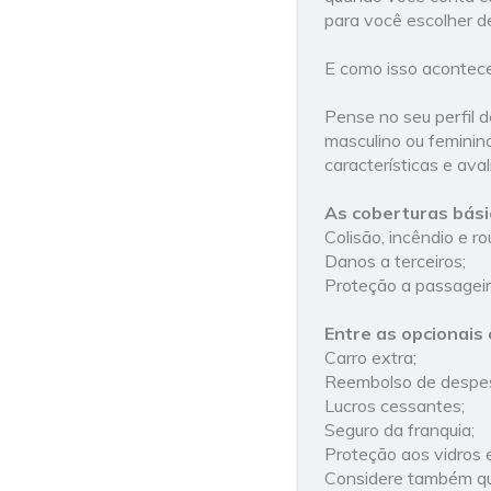
para você escolher d
E como isso acontec
Pense no seu perfil d
masculino ou feminin
características e ava
As coberturas bási
Colisão, incêndio e r
Danos a terceiros;
Proteção a passageir
Entre as opcionais 
Carro extra;
Reembolso de despes
Lucros cessantes;
Seguro da franquia;
Proteção aos vidros 
Considere também qu