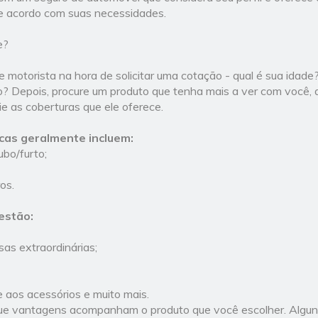
e acordo com suas necessidades.
e?
e motorista na hora de solicitar uma cotação - qual é sua idade
o? Depois, procure um produto que tenha mais a ver com você, 
lie as coberturas que ele oferece.
cas geralmente incluem:
oubo/furto;
os.
estão:
as extraordinárias;
e aos acessórios e muito mais.
e vantagens acompanham o produto que você escolher. Algun