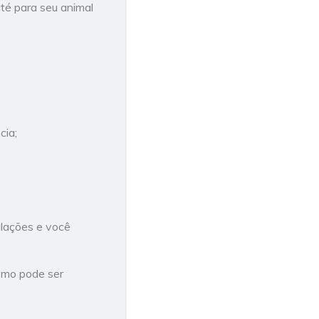
até para seu animal
cia;
ulações e você
omo pode ser