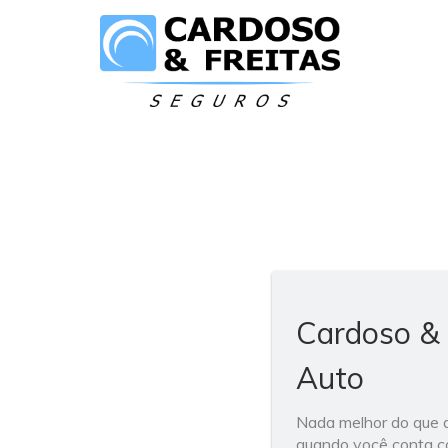
Cardoso & 
Auto
Nada melhor do que di
quando você conta co